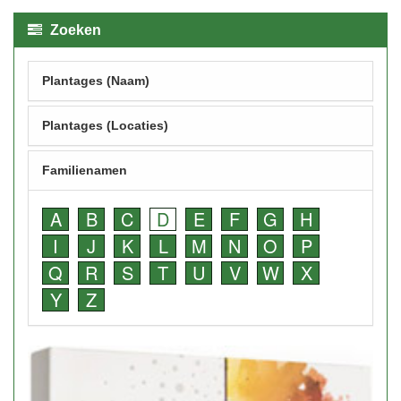
Zoeken
Plantages (Naam)
Plantages (Locaties)
Familienamen
A
B
C
D
E
F
G
H
I
J
K
L
M
N
O
P
Q
R
S
T
U
V
W
X
Y
Z