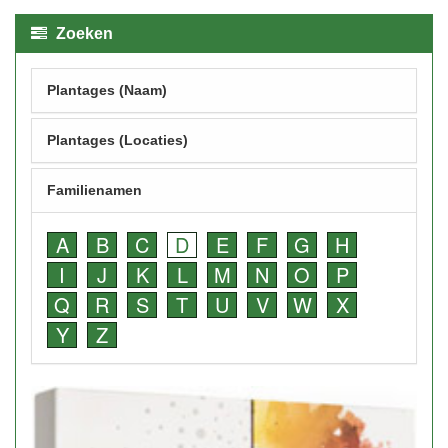
Zoeken
Plantages (Naam)
Plantages (Locaties)
Familienamen
A
B
C
D
E
F
G
H
I
J
K
L
M
N
O
P
Q
R
S
T
U
V
W
X
Y
Z