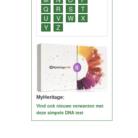
Q
R
S
T
U
V
W
X
Y
Z
MyHeritage:
Vind ook nieuwe verwanten met
deze simpele DNA test