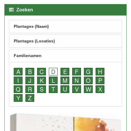
Zoeken
Plantages (Naam)
Plantages (Locaties)
Familienamen
A
B
C
D
E
F
G
H
I
J
K
L
M
N
O
P
Q
R
S
T
U
V
W
X
Y
Z