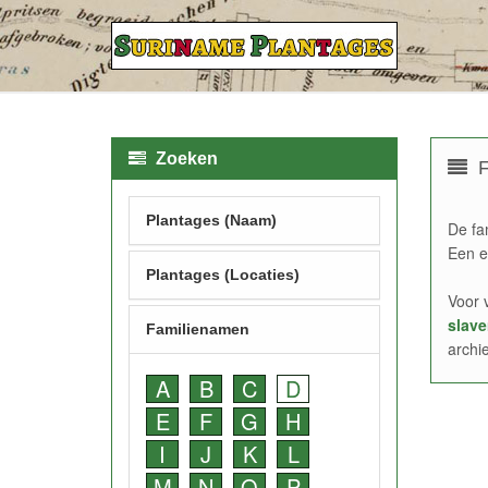
Zoeken
F
Plantages (Naam)
De fa
Een e
Plantages (Locaties)
Voor 
slave
Familienamen
archi
A
B
C
D
E
F
G
H
I
J
K
L
M
N
O
P