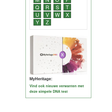
Q
R
S
T
U
V
W
X
Y
Z
MyHeritage:
Vind ook nieuwe verwanten met
deze simpele DNA test