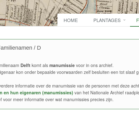
HOME
PLANTAGES
amilienamen / D
milienaam
Delft
komt als
manumissie
voor in ons archief.
igenaar kon onder bepaalde voorwaarden zelf besluiten een tot slaaf g
verdere informatie over de manumissie van de personen met deze acht
n en hun eigenaren (manumissies)
van het Nationale Archief raadpl
ef voor meer informatie over wat manumissies precies zijn.