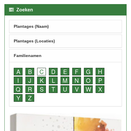
Zoeken
Plantages (Naam)
Plantages (Locaties)
Familienamen
A
B
C
D
E
F
G
H
I
J
K
L
M
N
O
P
Q
R
S
T
U
V
W
X
Y
Z