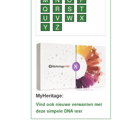
Q
R
S
T
U
V
W
X
Y
Z
MyHeritage:
Vind ook nieuwe verwanten met
deze simpele DNA test