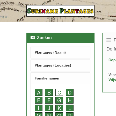
Zoeken
F
De f
Plantages (Naam)
Cop
Plantages (Locaties)
Voor
Familienamen
Vrij
A
B
C
D
E
F
G
H
I
J
K
L
M
N
O
P