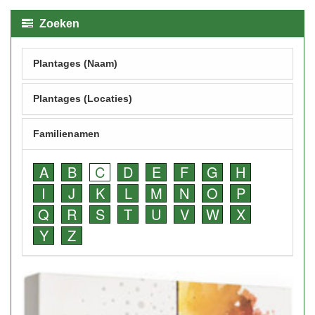
Zoeken
Plantages (Naam)
Plantages (Locaties)
Familienamen
A
B
C
D
E
F
G
H
I
J
K
L
M
N
O
P
Q
R
S
T
U
V
W
X
Y
Z