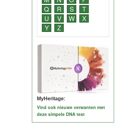
Q
R
S
T
U
V
W
X
Y
Z
MyHeritage:
Vind ook nieuwe verwanten met
deze simpele DNA test