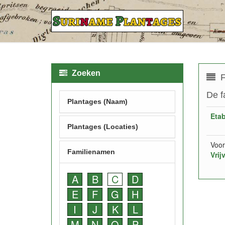
Zoeken
F
De f
Plantages (Naam)
Etab
Plantages (Locaties)
Voor
Familienamen
Vrij
A
B
C
D
E
F
G
H
I
J
K
L
M
N
O
P