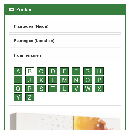
Zoeken
Plantages (Naam)
Plantages (Locaties)
Familienamen
A
B
C
D
E
F
G
H
I
J
K
L
M
N
O
P
Q
R
S
T
U
V
W
X
Y
Z