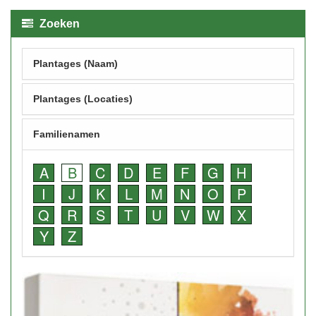
Zoeken
Plantages (Naam)
Plantages (Locaties)
Familienamen
A
B
C
D
E
F
G
H
I
J
K
L
M
N
O
P
Q
R
S
T
U
V
W
X
Y
Z