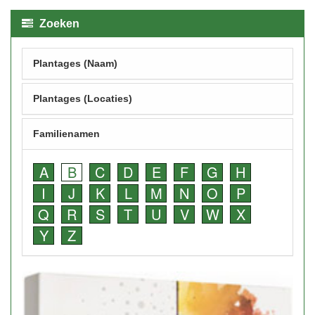
Zoeken
Plantages (Naam)
Plantages (Locaties)
Familienamen
A
B
C
D
E
F
G
H
I
J
K
L
M
N
O
P
Q
R
S
T
U
V
W
X
Y
Z