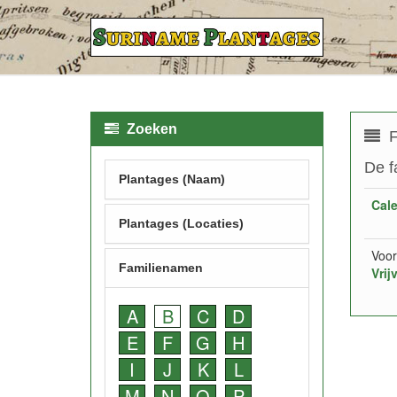
Zoeken
F
De f
Plantages (Naam)
Cal
Plantages (Locaties)
Voor
Familienamen
Vrij
A
B
C
D
E
F
G
H
I
J
K
L
M
N
O
P