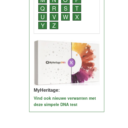
Q
R
S
T
U
V
W
X
Y
Z
MyHeritage:
Vind ook nieuwe verwanten met
deze simpele DNA test