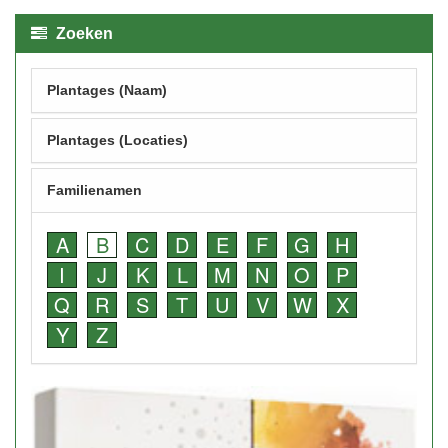
Zoeken
Plantages (Naam)
Plantages (Locaties)
Familienamen
A
B
C
D
E
F
G
H
I
J
K
L
M
N
O
P
Q
R
S
T
U
V
W
X
Y
Z