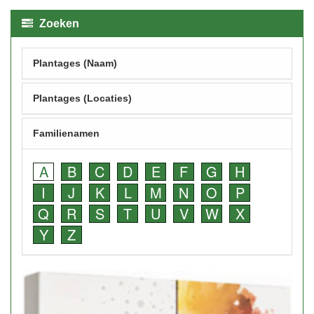
Zoeken
Plantages (Naam)
Plantages (Locaties)
Familienamen
A
B
C
D
E
F
G
H
I
J
K
L
M
N
O
P
Q
R
S
T
U
V
W
X
Y
Z