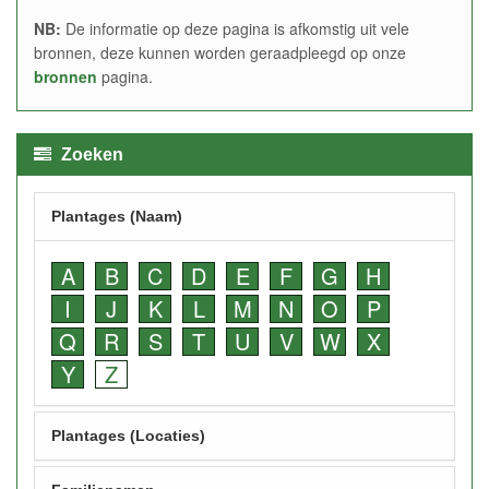
NB:
De informatie op deze pagina is afkomstig uit vele
bronnen, deze kunnen worden geraadpleegd op onze
bronnen
pagina.
Zoeken
Plantages (Naam)
A
B
C
D
E
F
G
H
I
J
K
L
M
N
O
P
Q
R
S
T
U
V
W
X
Y
Z
Plantages (Locaties)