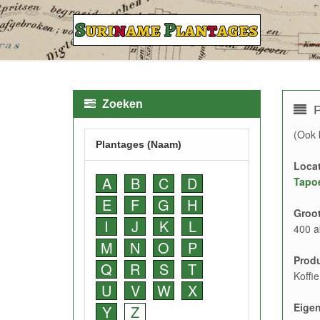
Zoeken
P
(Ook 
Plantages (Naam)
Locat
A
B
C
D
Tapoe
E
F
G
H
Groot
I
J
K
L
400 a
M
N
O
P
Prod
Q
R
S
T
Koffi
U
V
W
X
Eige
Y
Z