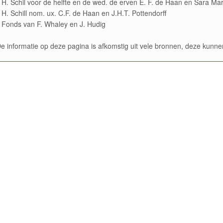
 H. Schil voor de helfte en de wed. de erven E. F. de Haan en Sara Ma
 H. Schill nom. ux. C.F. de Haan en J.H.T. Pottendorff
 Fonds van F. Whaley en J. Hudig
e informatie op deze pagina is afkomstig uit vele bronnen, deze kun