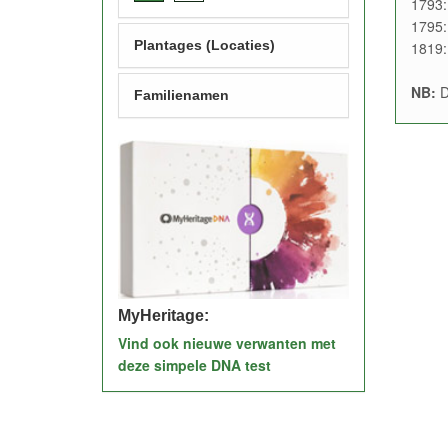
1793:
1795:
Plantages (Locaties)
1819:
NB:
D
Familienamen
MyHeritage:
Vind ook nieuwe verwanten met
deze simpele DNA test