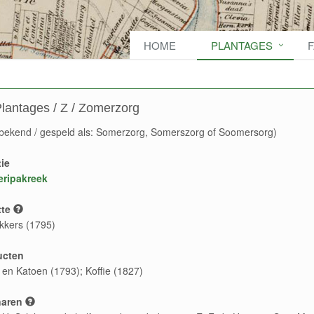
HOME
PLANTAGES
lantages / Z / Zomerzorg
bekend / gespeld als: Somerzorg, Somerszorg of Soomersorg)
ie
ripakreek
te
kkers (1795)
ucten
e en Katoen (1793); Koffie (1827)
naren