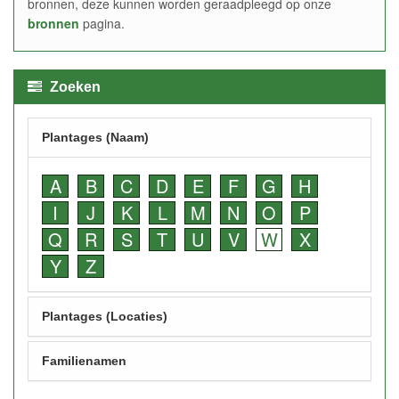
bronnen, deze kunnen worden geraadpleegd op onze
bronnen
pagina.
Zoeken
Plantages (Naam)
A
B
C
D
E
F
G
H
I
J
K
L
M
N
O
P
Q
R
S
T
U
V
W
X
Y
Z
Plantages (Locaties)
Familienamen