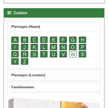
Zoeken
Plantages (Naam)
A
B
C
D
E
F
G
H
I
J
K
L
M
N
O
P
Q
R
S
T
U
V
W
X
Y
Z
Plantages (Locaties)
Familienamen