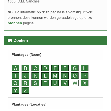
1835: D.M. Sanches
NB:
De informatie op deze pagina is afkomstig uit vele
bronnen, deze kunnen worden geraadpleegd op onze
bronnen
pagina.
Zoeken
Plantages (Naam)
A
B
C
D
E
F
G
H
I
J
K
L
M
N
O
P
Q
R
S
T
U
V
W
X
Y
Z
Plantages (Locaties)