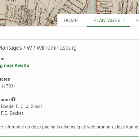
HOME
PLANTAGES
lantages / W / Wilheminasburg
ie
g naar Kwatta
ucten
o (1793)
naren
 Boedel F. C. J. Smidt
 F.E. Becket
e informatie op deze pagina is afkomstig uit vele bronnen, deze kun