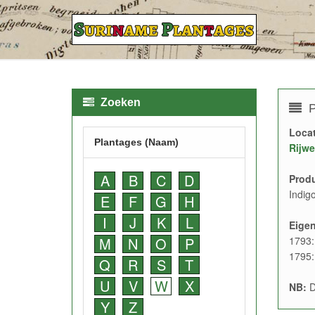
Zoeken
P
Locat
Plantages (Naam)
Rijwe
A
B
C
D
Prod
Indig
E
F
G
H
I
J
K
L
Eige
M
N
O
P
1793:
1795:
Q
R
S
T
U
V
W
X
NB:
D
Y
Z