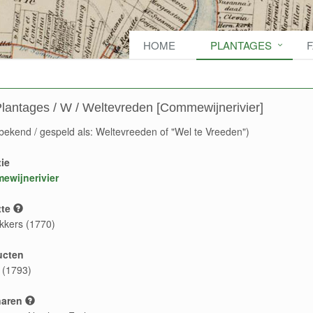
HOME
PLANTAGES
lantages / W / Weltevreden [Commewijnerivier]
bekend / gespeld als: Weltevreeden of "Wel te Vreeden")
ie
ewijnerivier
te
kkers (1770)
ucten
e (1793)
naren