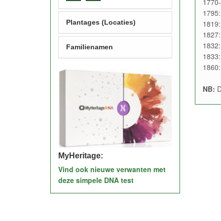
1770-
1795:
Plantages (Locaties)
1819:
1827:
1832:
Familienamen
1833:
1860:
NB:
D
MyHeritage:
Vind ook nieuwe verwanten met
deze simpele DNA test