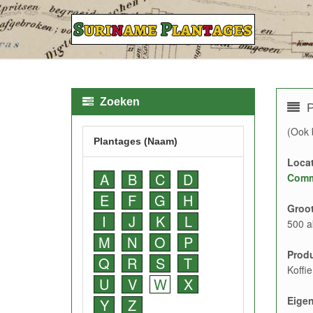
Zoeken
P
(Ook 
Plantages (Naam)
Locat
A
B
C
D
Comm
E
F
G
H
Groot
I
J
K
L
500 a
M
N
O
P
Prod
Q
R
S
T
Koffi
U
V
W
X
Eige
Y
Z