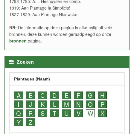
1793-1795: A. I. Heshuysen en comp.
1819: Aan Plantage la Simplicité
1827-1829: Aan Plantage Nieuwstar
NB:
De informatie op deze pagina is afkomstig uit vele
bronnen, deze kunnen worden geraadpleegd op onze
bronnen
pagina.
Zoeken
Plantages (Naam)
A
B
C
D
E
F
G
H
I
J
K
L
M
N
O
P
Q
R
S
T
U
V
W
X
Y
Z