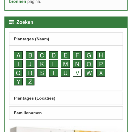
bronnen
pagina.
Zoeken
Plantages (Naam)
A
B
C
D
E
F
G
H
I
J
K
L
M
N
O
P
Q
R
S
T
U
V
W
X
Y
Z
Plantages (Locaties)
Familienamen