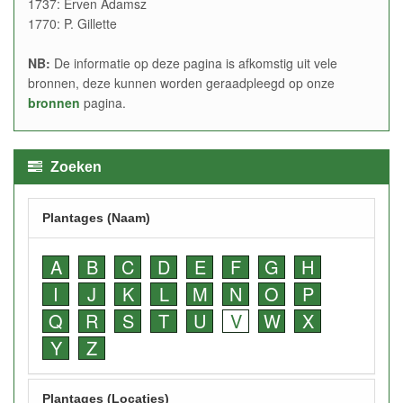
1737: Erven Adamsz
1770: P. Gillette
NB:
De informatie op deze pagina is afkomstig uit vele
bronnen, deze kunnen worden geraadpleegd op onze
bronnen
pagina.
Zoeken
Plantages (Naam)
A
B
C
D
E
F
G
H
I
J
K
L
M
N
O
P
Q
R
S
T
U
V
W
X
Y
Z
Plantages (Locaties)