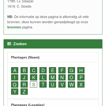
1795: I.J. Eleazar
1819: C. Goede.
NB:
De informatie op deze pagina is afkomstig uit vele
bronnen, deze kunnen worden geraadpleegd op onze
bronnen
pagina.
Zoeken
Plantages (Naam)
A
B
C
D
E
F
G
H
I
J
K
L
M
N
O
P
Q
R
S
T
U
V
W
X
Y
Z
Plantages (Locaties)