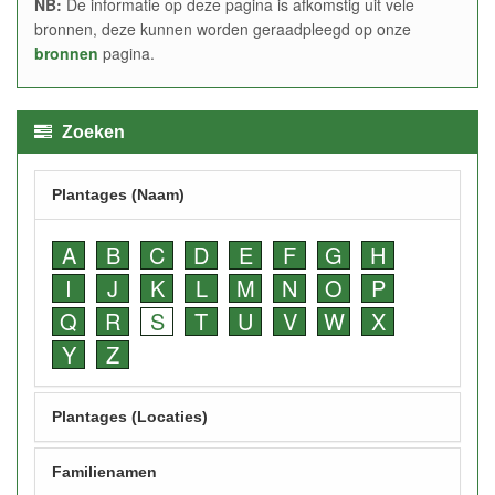
NB:
De informatie op deze pagina is afkomstig uit vele
bronnen, deze kunnen worden geraadpleegd op onze
bronnen
pagina.
Zoeken
Plantages (Naam)
A
B
C
D
E
F
G
H
I
J
K
L
M
N
O
P
Q
R
S
T
U
V
W
X
Y
Z
Plantages (Locaties)
Familienamen