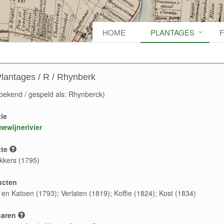
HOME
PLANTAGES
lantages / R / Rhynberk
bekend / gespeld als: Rhynberck)
ie
ewijnerivier
te
kkers (1795)
ucten
e en Katoen (1793); Verlaten (1819); Koffie (1824); Kost (1834)
naren