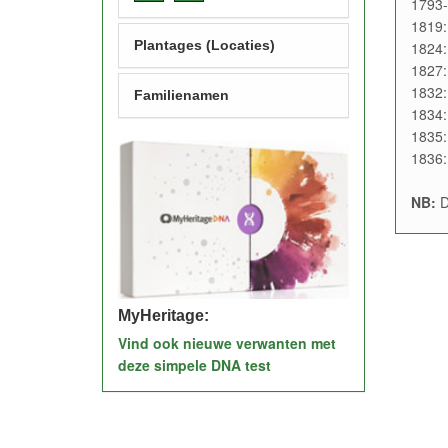
1793-
1819:
Plantages (Locaties)
1824:
1827:
1832:
Familienamen
1834: 
1835:
1836: 
NB:
D
MyHeritage:
Vind ook nieuwe verwanten met
deze simpele DNA test