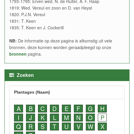
1793-1795: Erven wed. N. de Ruiter, A. F. Raap
1819: Wed. Vereul en zoon en D. van Heyst
1820: P.J.N. Vereul
1831: T. Keen
1835: T. Keen en J. Cockerill
NB:
De informatie op deze pagina is afkomstig uit vele
bronnen, deze kunnen worden geraadpleegd op onze
bronnen
pagina.
Zoeken
Plantages (Naam)
A
B
C
D
E
F
G
H
I
J
K
L
M
N
O
P
Q
R
S
T
U
V
W
X