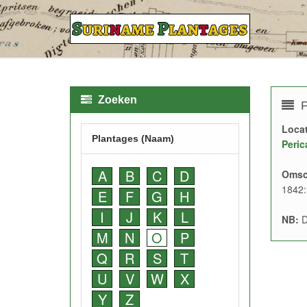
Zoeken
P
Locat
Plantages (Naam)
Peric
A
B
C
D
Omsc
1842:
E
F
G
H
I
J
K
L
NB:
D
M
N
O
P
Q
R
S
T
U
V
W
X
Y
Z