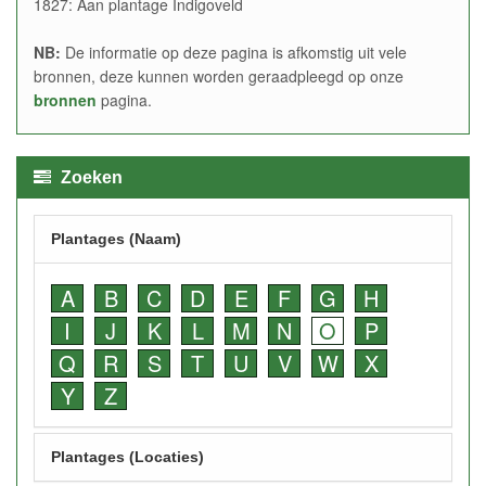
1827: Aan plantage Indigoveld
NB:
De informatie op deze pagina is afkomstig uit vele
bronnen, deze kunnen worden geraadpleegd op onze
bronnen
pagina.
Zoeken
Plantages (Naam)
A
B
C
D
E
F
G
H
I
J
K
L
M
N
O
P
Q
R
S
T
U
V
W
X
Y
Z
Plantages (Locaties)