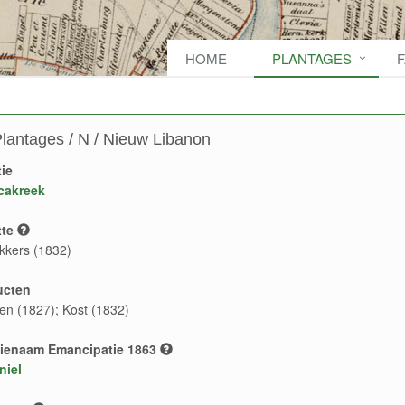
HOME
PLANTAGES
lantages / N / Nieuw Libanon
ie
cakreek
te
kkers (1832)
ucten
ten (1827); Kost (1832)
ienaam Emancipatie 1863
niel