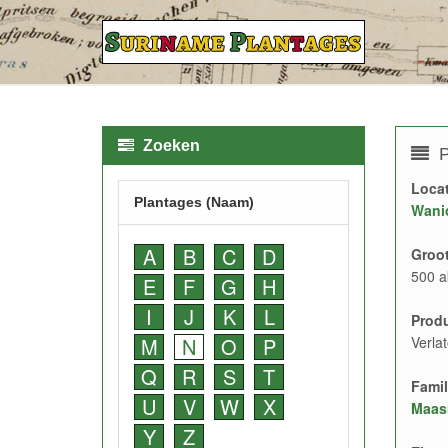
Zoeken
P
Locat
Plantages (Naam)
Wani
A
B
C
D
Groot
500 a
E
F
G
H
I
J
K
L
Prod
M
N
O
P
Verla
Q
R
S
T
Famil
U
V
W
X
Maas
Y
Z