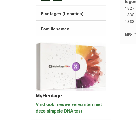
Eige
1827:
Plantages (Locaties)
1832:
1863:
Familienamen
NB:
D
MyHeritage:
Vind ook nieuwe verwanten met
deze simpele DNA test