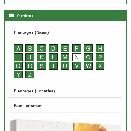
Zoeken
Plantages (Naam)
A
B
C
D
E
F
G
H
I
J
K
L
M
N
O
P
Q
R
S
T
U
V
W
X
Y
Z
Plantages (Locaties)
Familienamen