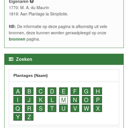
Eigenaren
1770: M. A. du Maurin
1819: Aan Plantage la Simplicite.
NB:
De informatie op deze pagina is afkomstig uit vele
bronnen, deze kunnen worden geraadpleegd op onze
bronnen
pagina.
Zoeken
Plantages (Naam)
A
B
C
D
E
F
G
H
I
J
K
L
M
N
O
P
Q
R
S
T
U
V
W
X
Y
Z