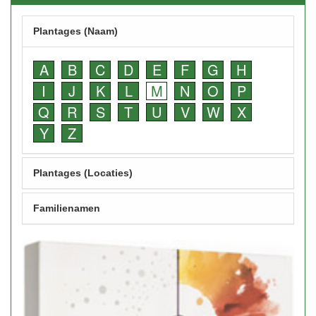
Plantages (Naam)
A
B
C
D
E
F
G
H
I
J
K
L
M
N
O
P
Q
R
S
T
U
V
W
X
Y
Z
Plantages (Locaties)
Familienamen