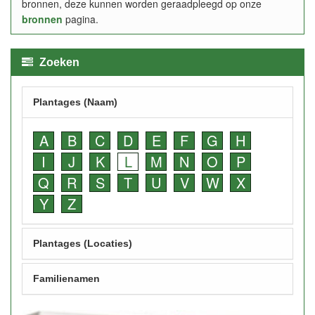
bronnen, deze kunnen worden geraadpleegd op onze
bronnen
pagina.
Zoeken
Plantages (Naam)
A
B
C
D
E
F
G
H
I
J
K
L
M
N
O
P
Q
R
S
T
U
V
W
X
Y
Z
Plantages (Locaties)
Familienamen