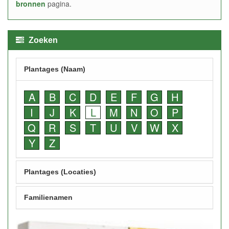
bronnen
pagina.
Zoeken
Plantages (Naam)
A
B
C
D
E
F
G
H
I
J
K
L
M
N
O
P
Q
R
S
T
U
V
W
X
Y
Z
Plantages (Locaties)
Familienamen