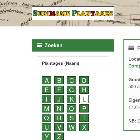
Zoeken
P
Locat
Plantages (Naam)
Coro
A
B
C
D
Groot
500 a
E
F
G
H
I
J
K
L
Eige
M
N
O
P
1737-
Q
R
S
T
NB:
D
U
V
W
X
Y
Z