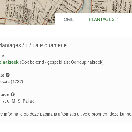
HOME
PLANTAGES
lantages / L / La Piquanterie
ie
pinakreek
(Ook bekend / gespeld als: Corroupinakreek)
te
kkers (1737)
naren
1770: M. S. Pallak
e informatie op deze pagina is afkomstig uit vele bronnen, deze kun