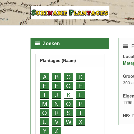
Zoeken
P
Locat
Plantages (Naam)
Mata
A
B
C
D
Groot
300 a
E
F
G
H
I
J
K
L
Eige
M
N
O
P
1795:
Q
R
S
T
NB:
D
U
V
W
X
Y
Z