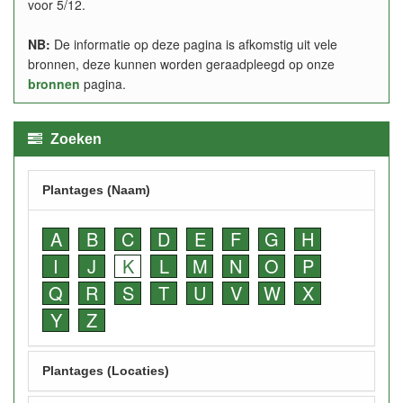
voor 5/12.
NB:
De informatie op deze pagina is afkomstig uit vele
bronnen, deze kunnen worden geraadpleegd op onze
bronnen
pagina.
Zoeken
Plantages (Naam)
A
B
C
D
E
F
G
H
I
J
K
L
M
N
O
P
Q
R
S
T
U
V
W
X
Y
Z
Plantages (Locaties)