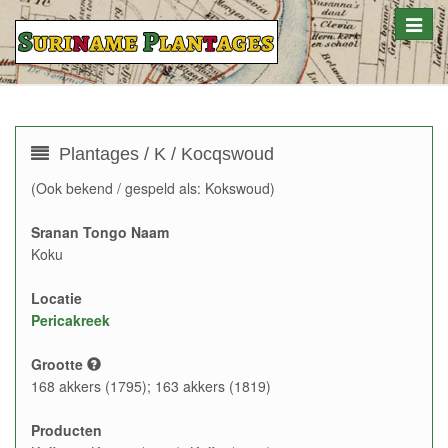
Toggle
naviga
Plantages / K / Kocqswoud
(Ook bekend / gespeld als: Kokswoud)
Sranan Tongo Naam
Koku
Locatie
Pericakreek
Grootte
168 akkers (1795); 163 akkers (1819)
Producten