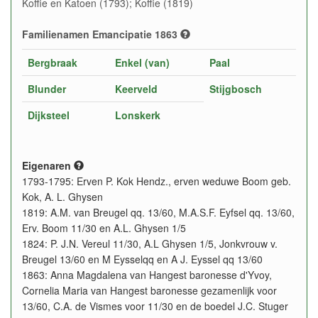
Koffie en Katoen (1793); Koffie (1819)
Familienamen Emancipatie 1863
Bergbraak
Enkel (van)
Paal
Blunder
Keerveld
Stijgbosch
Dijksteel
Lonskerk
Eigenaren
1793-1795: Erven P. Kok Hendz., erven weduwe Boom geb.
Kok, A. L. Ghysen
1819: A.M. van Breugel qq. 13/60, M.A.S.F. Eyfsel qq. 13/60,
Erv. Boom 11/30 en A.L. Ghysen 1/5
1824: P. J.N. Vereul 11/30, A.L Ghysen 1/5, Jonkvrouw v.
Breugel 13/60 en M Eysselqq en A J. Eyssel qq 13/60
1863: Anna Magdalena van Hangest baronesse d'Yvoy,
Cornelia Maria van Hangest baronesse gezamenlijk voor
13/60, C.A. de Vismes voor 11/30 en de boedel J.C. Stuger