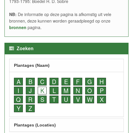
1793-1795: Boedel H. D. Sobre
NB:
De informatie op deze pagina is afkomstig uit vele
bronnen, deze kunnen worden geraadpleegd op onze
bronnen
pagina.
Zoeken
Plantages (Naam)
A
B
C
D
E
F
G
H
I
J
K
L
M
N
O
P
Q
R
S
T
U
V
W
X
Y
Z
Plantages (Locaties)