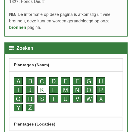
1827: Fonds Deutz
NB:
De informatie op deze pagina is afkomstig uit vele
bronnen, deze kunnen worden geraadpleegd op onze
bronnen
pagina.
Zoeken
Plantages (Naam)
A
B
C
D
E
F
G
H
I
J
K
L
M
N
O
P
Q
R
S
T
U
V
W
X
Y
Z
Plantages (Locaties)