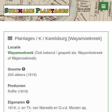
Toggle
naviga
Plantages / K / Karelsburg [Wayamoekreek]
Locatie
Wayamoekreek
(Ook bekend / gespeld als: Wayambokreek
of Wajamoekreek)
Grootte
200 akkers (1819)
Producten
Koffie (1819)
Eigenaren
1819: J. en Th. van Marselis en G.v.d. Meulen qq.