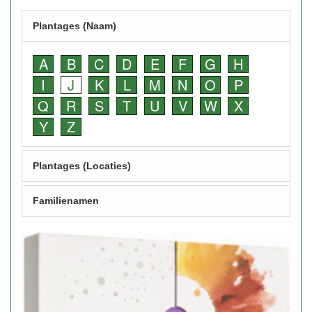
Plantages (Naam)
A
B
C
D
E
F
G
H
I
J
K
L
M
N
O
P
Q
R
S
T
U
V
W
X
Y
Z
Plantages (Locaties)
Familienamen