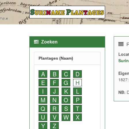
Zoeken
P
Locat
Plantages (Naam)
Surin
A
B
C
D
Eige
1827:
E
F
G
H
I
J
K
L
NB:
D
M
N
O
P
Q
R
S
T
U
V
W
X
Y
Z