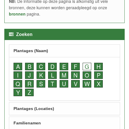
NB:
De informatie op deze pagina is afkomstig uit vele
bronnen, deze kunnen worden geraadpleegd op onze
bronnen
pagina.
Zoeken
Plantages (Naam)
A
B
C
D
E
F
G
H
I
J
K
L
M
N
O
P
Q
R
S
T
U
V
W
X
Y
Z
Plantages (Locaties)
Familienamen