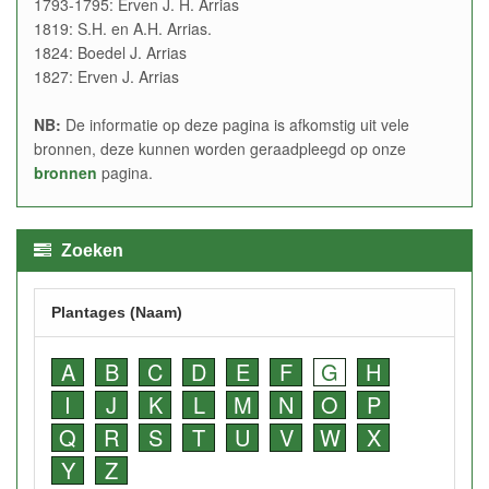
1793-1795: Erven J. H. Arrias
1819: S.H. en A.H. Arrias.
1824: Boedel J. Arrias
1827: Erven J. Arrias
NB:
De informatie op deze pagina is afkomstig uit vele
bronnen, deze kunnen worden geraadpleegd op onze
bronnen
pagina.
Zoeken
Plantages (Naam)
A
B
C
D
E
F
G
H
I
J
K
L
M
N
O
P
Q
R
S
T
U
V
W
X
Y
Z