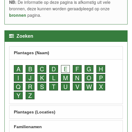
NB:
De informatie op deze pagina is afkomstig uit vele
bronnen, deze kunnen worden geraadpleegd op onze
bronnen
pagina.
Zoeken
Plantages (Naam)
A
B
C
D
E
F
G
H
I
J
K
L
M
N
O
P
Q
R
S
T
U
V
W
X
Y
Z
Plantages (Locaties)
Familienamen