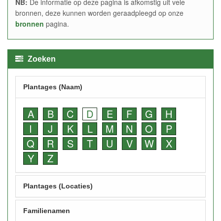
NB:
De informatie op deze pagina is afkomstig uit vele
bronnen, deze kunnen worden geraadpleegd op onze
bronnen
pagina.
Zoeken
Plantages (Naam)
A
B
C
D
E
F
G
H
I
J
K
L
M
N
O
P
Q
R
S
T
U
V
W
X
Y
Z
Plantages (Locaties)
Familienamen