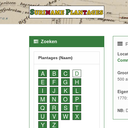
Zoeken
P
Locat
Plantages (Naam)
Comm
A
B
C
D
Groot
500 a
E
F
G
H
I
J
K
L
Eige
M
N
O
P
1770:
Q
R
S
T
NB:
D
U
V
W
X
Y
Z