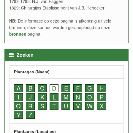
1793-1795: N.J. van Paggen
1829: Chirurgijns Etablissement van J.B. Hebecker
NB:
De informatie op deze pagina is afkomstig uit vele
bronnen, deze kunnen worden geraadpleegd op onze
bronnen
pagina.
Zoeken
Plantages (Naam)
A
B
C
D
E
F
G
H
I
J
K
L
M
N
O
P
Q
R
S
T
U
V
W
X
Y
Z
Plantages (Locaties)